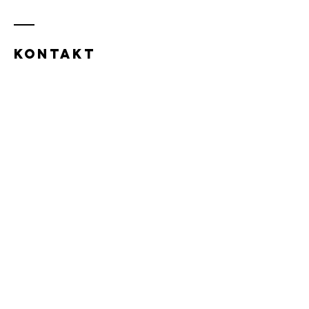
KONTAKT
Melanova Coaching
Melanie Troxler
Brüggligasse 2
6004 Luzern, Schweiz
Tel.:
+41 (0) 79 401 58 70
Name & Vorname